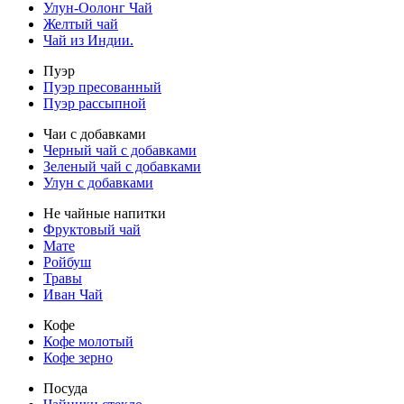
Улун-Оолонг Чай
Желтый чай
Чай из Индии.
Пуэр
Пуэр пресованный
Пуэр рассыпной
Чаи с добавками
Черный чай с добавками
Зеленый чай с добавками
Улун с добавками
Не чайные напитки
Фруктовый чай
Мате
Ройбуш
Травы
Иван Чай
Кофе
Кофе молотый
Кофе зерно
Посуда