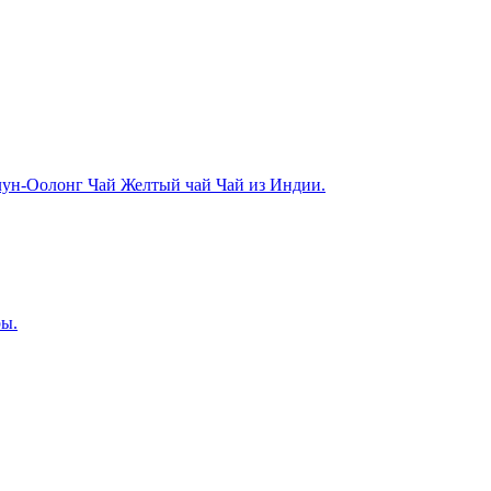
лун-Оолонг Чай
Желтый чай
Чай из Индии.
ры.