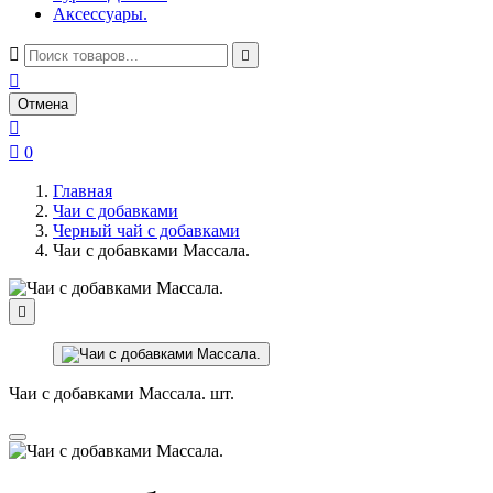
Аксессуары.



Отмена


0
Главная
Чаи с добавками
Черный чай с добавками
Чаи с добавками Массала.

Чаи с добавками Массала. шт.