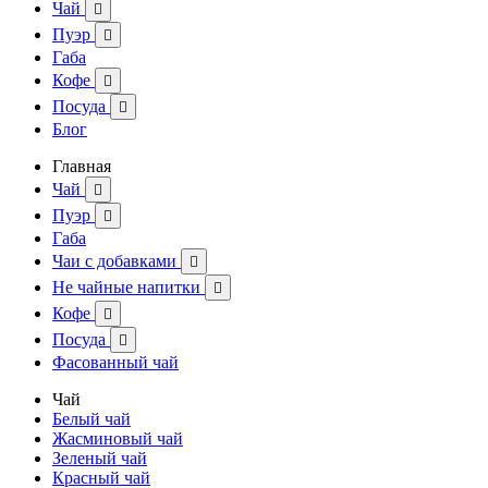
Чай

Пуэр

Габа
Кофе

Посуда

Блог
Главная
Чай

Пуэр

Габа
Чаи с добавками

Не чайные напитки

Кофе

Посуда

Фасованный чай
Чай
Белый чай
Жасминовый чай
Зеленый чай
Красный чай