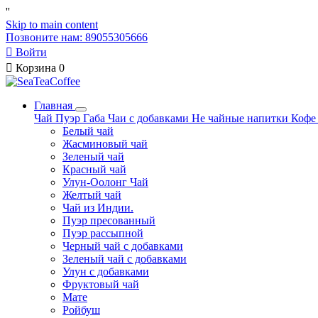
'
'
Skip to main content
Позвоните нам: 89055305666

Войти

Корзина
0
Главная
Чай
Пуэр
Габа
Чаи с добавками
Не чайные напитки
Коф
Белый чай
Жасминовый чай
Зеленый чай
Красный чай
Улун-Оолонг Чай
Желтый чай
Чай из Индии.
Пуэр пресованный
Пуэр рассыпной
Черный чай с добавками
Зеленый чай с добавками
Улун с добавками
Фруктовый чай
Мате
Ройбуш