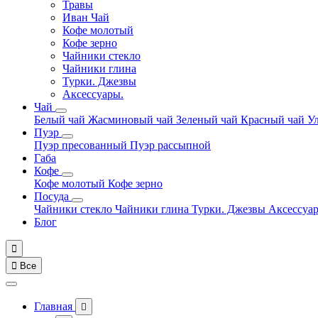
Травы
Иван Чай
Кофе молотый
Кофе зерно
Чайники стекло
Чайники глина
Турки. Джезвы
Аксессуары.
Чай
Белый чай
Жасминовый чай
Зеленый чай
Красный чай
У
Пуэр
Пуэр пресованный
Пуэр рассыпной
Габа
Кофе
Кофе молотый
Кофе зерно
Посуда
Чайники стекло
Чайники глина
Турки. Джезвы
Аксессуа
Блог


Все
Главная
