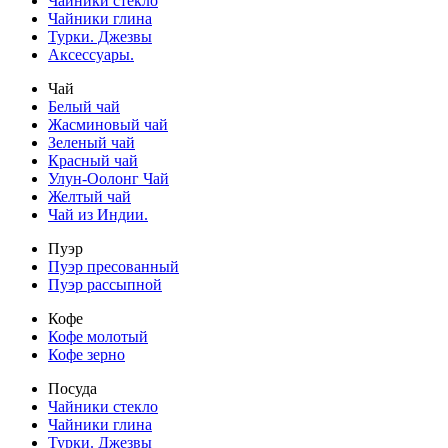
Чайники стекло
Чайники глина
Турки. Джезвы
Аксессуары.
Чай
Белый чай
Жасминовый чай
Зеленый чай
Красный чай
Улун-Оолонг Чай
Желтый чай
Чай из Индии.
Пуэр
Пуэр пресованный
Пуэр рассыпной
Кофе
Кофе молотый
Кофе зерно
Посуда
Чайники стекло
Чайники глина
Турки. Джезвы