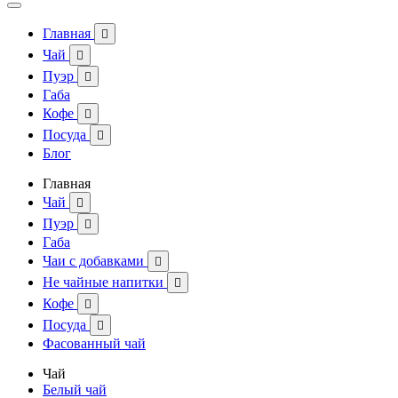
Главная

Чай

Пуэр

Габа
Кофе

Посуда

Блог
Главная
Чай

Пуэр

Габа
Чаи с добавками

Не чайные напитки

Кофе

Посуда

Фасованный чай
Чай
Белый чай