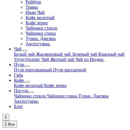
Ройбуш
Травы
Иван Чай
Кофе молотый
Кофе зерно
Чайники стекло
Чайники глина
Турки. Джезвы
Аксессуары.
Чай
Белый чай
Жасминовый чай
Зеленый чай
Красный чай
Улун-Оолонг Чай
Желтый чай
Чай из Индии.
Пуэр
Пуэр пресованный
Пуэр рассыпной
Габа
Кофе
Кофе молотый
Кофе зерно
Посуда
Чайники стекло
Чайники глина
Турки. Джезвы
Аксессуары.
Блог


Все