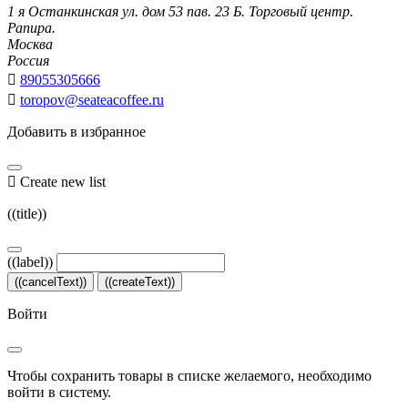
1 я Останкинская ул. дом 53 пав. 23 Б. Торговый центр.
Рапира.
Москва
Россия

89055305666

toropov@seateacoffee.ru
Добавить в избранное

Create new list
((title))
((label))
((cancelText))
((createText))
Войти
Чтобы сохранить товары в списке желаемого, необходимо
войти в систему.