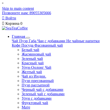
'
'
Skip to main content
Позвоните нам: 89055305666

Войти

Корзина
0
Главная
Чай
Пуэр
Габа
Чаи с добавками
Не чайные напитки
Кофе
Посуда
Фасованный чай
Белый чай
Жасминовый чай
Зеленый чай
Красный чай
Улун-Оолонг Чай
Желтый чай
Чай из Индии.
Пуэр пресованный
Пуэр рассыпной
Черный чай с добавками
Зеленый чай с добавками
Улун с добавками
Фруктовый чай
Мате