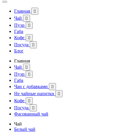
Главная

Чай

Пуэр

Габа
Кофе

Посуда

Блог
Главная
Чай

Пуэр

Габа
Чаи с добавками

Не чайные напитки

Кофе

Посуда

Фасованный чай
Чай
Белый чай