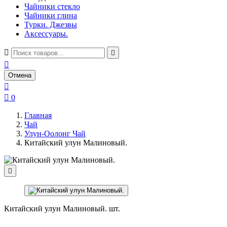
Чайники стекло
Чайники глина
Турки. Джезвы
Аксессуары.



Отмена


0
Главная
Чай
Улун-Оолонг Чай
Китайский улун Малиновый.

Китайский улун Малиновый. шт.