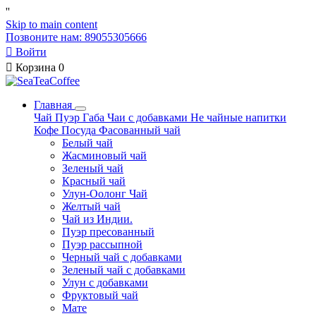
'
'
Skip to main content
Позвоните нам: 89055305666

Войти

Корзина
0
Главная
Чай
Пуэр
Габа
Чаи с добавками
Не чайные напитки
Кофе
Посуда
Фасованный чай
Белый чай
Жасминовый чай
Зеленый чай
Красный чай
Улун-Оолонг Чай
Желтый чай
Чай из Индии.
Пуэр пресованный
Пуэр рассыпной
Черный чай с добавками
Зеленый чай с добавками
Улун с добавками
Фруктовый чай
Мате