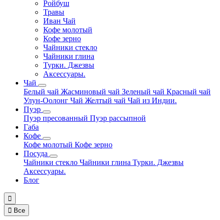
Ройбуш
Травы
Иван Чай
Кофе молотый
Кофе зерно
Чайники стекло
Чайники глина
Турки. Джезвы
Аксессуары.
Чай
Белый чай
Жасминовый чай
Зеленый чай
Красный чай
Улун-Оолонг Чай
Желтый чай
Чай из Индии.
Пуэр
Пуэр пресованный
Пуэр рассыпной
Габа
Кофе
Кофе молотый
Кофе зерно
Посуда
Чайники стекло
Чайники глина
Турки. Джезвы
Аксессуары.
Блог


Все