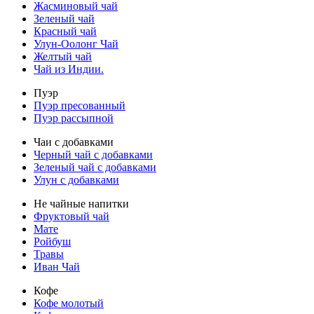
Жасминовый чай
Зеленый чай
Красный чай
Улун-Оолонг Чай
Желтый чай
Чай из Индии.
Пуэр
Пуэр пресованный
Пуэр рассыпной
Чаи с добавками
Черный чай с добавками
Зеленый чай с добавками
Улун с добавками
Не чайные напитки
Фруктовый чай
Мате
Ройбуш
Травы
Иван Чай
Кофе
Кофе молотый