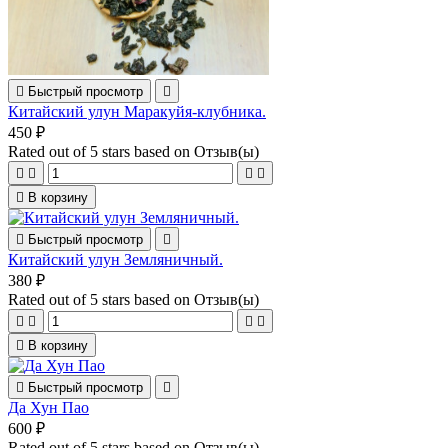

Быстрый просмотр

Китайский улун Маракуйя-клубника.
450 ₽
Rated
out of 5 stars based on
Отзыв(ы)





В корзину

Быстрый просмотр

Китайский улун Земляничный.
380 ₽
Rated
out of 5 stars based on
Отзыв(ы)





В корзину

Быстрый просмотр

Да Хун Пао
600 ₽
Rated
out of 5 stars based on
Отзыв(ы)