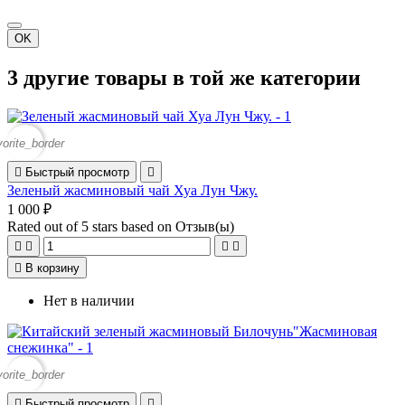
OK
3 другие товары в той же категории
vorite_border

Быстрый просмотр

Зеленый жасминовый чай Хуа Лун Чжу.
1 000 ₽
Rated
out of 5 stars based on
Отзыв(ы)





В корзину
Нет в наличии
vorite_border

Быстрый просмотр
