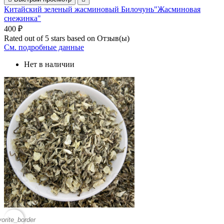
Китайский зеленый жасминовый Билочунь"Жасминовая
снежинка"
400 ₽
Rated
out of 5 stars based on
Отзыв(ы)
См. подробные данные
Нет в наличии
vorite_border