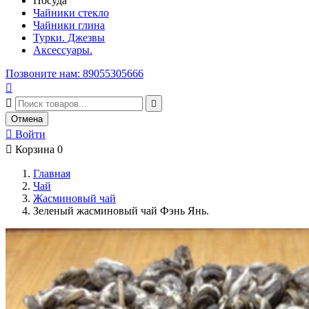
Посуда
Чайники стекло
Чайники глина
Турки. Джезвы
Аксессуары.
Позвоните нам: 89055305666



Отмена

Войти

Корзина
0
Главная
Чай
Жасминовый чай
Зеленый жасминовый чай Фэнь Янь.