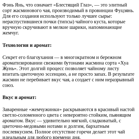
Фэнь Янь, что означает «Блестящий Глаз», — это элитный
сорт жасминового чая, производимый в провинции Фуцзянь.
Для его создания используют только лучшее сырье:
нераспустившиеся почки (типсы) чайного куста, которые
вручную скручивают в мелкие шарики, напоминающие
жемчуг.
Технология и аромат:
Секрет его благоухания — в многократном и бережном
ароматизировании свежими бутонами жасмина сорта «Хуа
Жунь». Этот долгий процесс позволяет чайному листу
впитать цветочную эссенцию, а не просто запах. В результате
жасмин не перебивает вкус чая, а создает с ним неразрывный
союз.
Вкус и аромат:
Заваренные «жемчужинки» раскрываются в красивый настой
светло-соломенного цвета с невероятно стойким, пьянящим
ароматом. Вкус — удивительно мягкий, сладковатый, с
цветочно-медовыми нотами и долгим, бархатным
послевкусием. Полное отсутствие горечи делает этот чай
идеальным для любого времени дня.