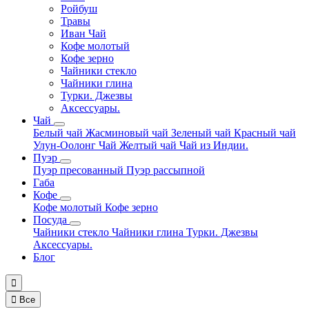
Ройбуш
Травы
Иван Чай
Кофе молотый
Кофе зерно
Чайники стекло
Чайники глина
Турки. Джезвы
Аксессуары.
Чай
Белый чай
Жасминовый чай
Зеленый чай
Красный чай
Улун-Оолонг Чай
Желтый чай
Чай из Индии.
Пуэр
Пуэр пресованный
Пуэр рассыпной
Габа
Кофе
Кофе молотый
Кофе зерно
Посуда
Чайники стекло
Чайники глина
Турки. Джезвы
Аксессуары.
Блог


Все