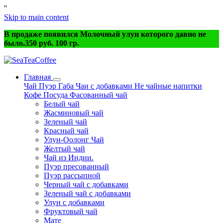
'
'
Skip to main content
В продаже появился Молочный улун которого давно не
было.350 руб. 100 гр.
Главная
Чай
Пуэр
Габа
Чаи с добавками
Не чайные напитки
Кофе
Посуда
Фасованный чай
Белый чай
Жасминовый чай
Зеленый чай
Красный чай
Улун-Оолонг Чай
Желтый чай
Чай из Индии.
Пуэр пресованный
Пуэр рассыпной
Черный чай с добавками
Зеленый чай с добавками
Улун с добавками
Фруктовый чай
Мате