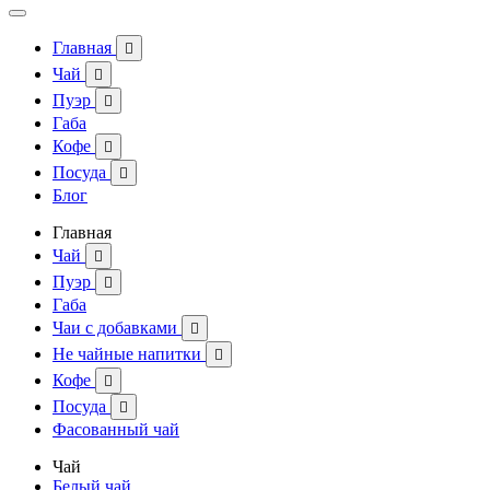
Главная

Чай

Пуэр

Габа
Кофе

Посуда

Блог
Главная
Чай

Пуэр

Габа
Чаи с добавками

Не чайные напитки

Кофе

Посуда

Фасованный чай
Чай
Белый чай