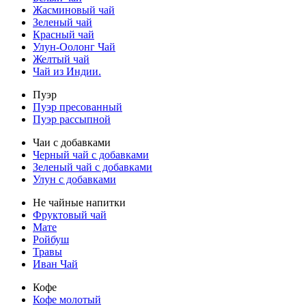
Жасминовый чай
Зеленый чай
Красный чай
Улун-Оолонг Чай
Желтый чай
Чай из Индии.
Пуэр
Пуэр пресованный
Пуэр рассыпной
Чаи с добавками
Черный чай с добавками
Зеленый чай с добавками
Улун с добавками
Не чайные напитки
Фруктовый чай
Мате
Ройбуш
Травы
Иван Чай
Кофе
Кофе молотый