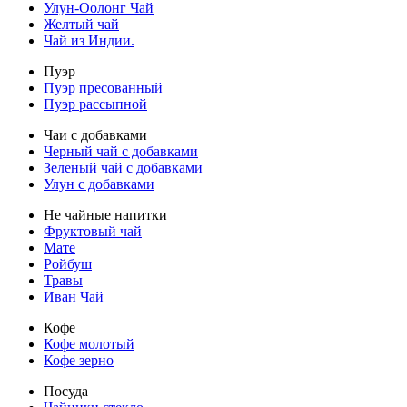
Улун-Оолонг Чай
Желтый чай
Чай из Индии.
Пуэр
Пуэр пресованный
Пуэр рассыпной
Чаи с добавками
Черный чай с добавками
Зеленый чай с добавками
Улун с добавками
Не чайные напитки
Фруктовый чай
Мате
Ройбуш
Травы
Иван Чай
Кофе
Кофе молотый
Кофе зерно
Посуда