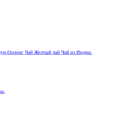
лун-Оолонг Чай
Желтый чай
Чай из Индии.
ры.