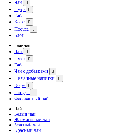
Чай

Пуэр

Габа
Кофе

Посуда

Блог
Главная
Чай

Пуэр

Габа
Чаи с добавками

Не чайные напитки

Кофе

Посуда

Фасованный чай
Чай
Белый чай
Жасминовый чай
Зеленый чай
Красный чай