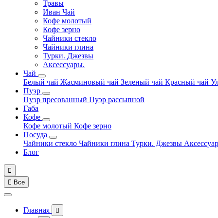
Травы
Иван Чай
Кофе молотый
Кофе зерно
Чайники стекло
Чайники глина
Турки. Джезвы
Аксессуары.
Чай
Белый чай
Жасминовый чай
Зеленый чай
Красный чай
У
Пуэр
Пуэр пресованный
Пуэр рассыпной
Габа
Кофе
Кофе молотый
Кофе зерно
Посуда
Чайники стекло
Чайники глина
Турки. Джезвы
Аксессуа
Блог


Все
Главная
