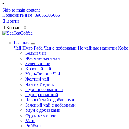
'
'
Skip to main content
Позвоните нам: 89055305666

Войти

Корзина
0
Главная
Чай
Пуэр
Габа
Чаи с добавками
Не чайные напитки
Коф
Белый чай
Жасминовый чай
Зеленый чай
Красный чай
Улун-Оолонг Чай
Желтый чай
Чай из Индии.
Пуэр пресованный
Пуэр рассыпной
Черный чай с добавками
Зеленый чай с добавками
Улун с добавками
Фруктовый чай
Мате
Ройбуш