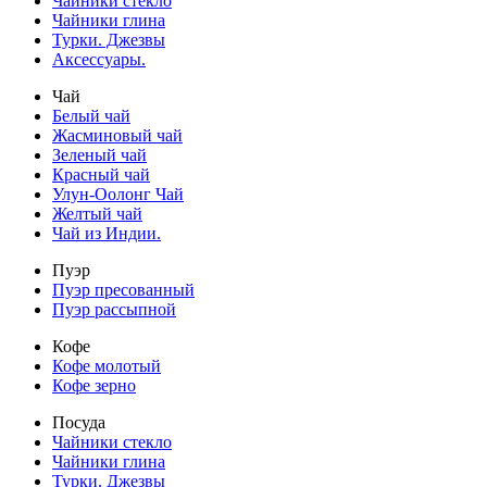
Чайники стекло
Чайники глина
Турки. Джезвы
Аксессуары.
Чай
Белый чай
Жасминовый чай
Зеленый чай
Красный чай
Улун-Оолонг Чай
Желтый чай
Чай из Индии.
Пуэр
Пуэр пресованный
Пуэр рассыпной
Кофе
Кофе молотый
Кофе зерно
Посуда
Чайники стекло
Чайники глина
Турки. Джезвы