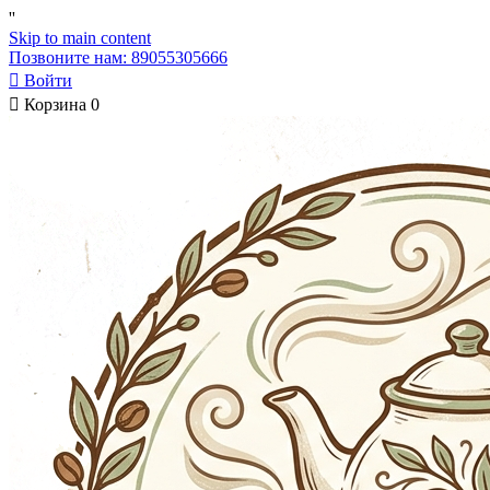
'
'
Skip to main content
Позвоните нам: 89055305666

Войти

Корзина
0