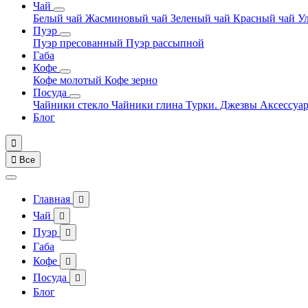
Чай
Белый чай
Жасминовый чай
Зеленый чай
Красный чай
У
Пуэр
Пуэр пресованный
Пуэр рассыпной
Габа
Кофе
Кофе молотый
Кофе зерно
Посуда
Чайники стекло
Чайники глина
Турки. Джезвы
Аксессуа
Блог


Все
Главная

Чай

Пуэр

Габа
Кофе

Посуда

Блог