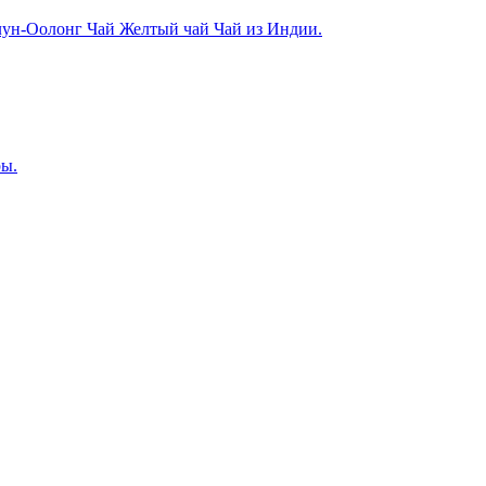
лун-Оолонг Чай
Желтый чай
Чай из Индии.
ры.