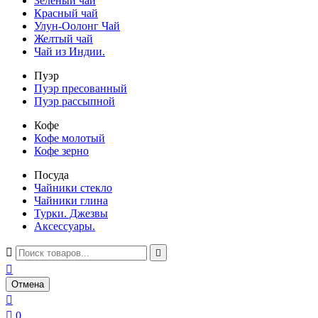
Зеленый чай
Красный чай
Улун-Оолонг Чай
Желтый чай
Чай из Индии.
Пуэр
Пуэр пресованный
Пуэр рассыпной
Кофе
Кофе молотый
Кофе зерно
Посуда
Чайники стекло
Чайники глина
Турки. Джезвы
Аксессуары.



Отмена


0