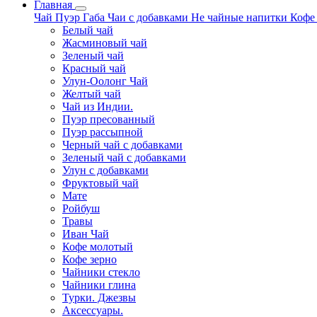
Главная
Чай
Пуэр
Габа
Чаи с добавками
Не чайные напитки
Коф
Белый чай
Жасминовый чай
Зеленый чай
Красный чай
Улун-Оолонг Чай
Желтый чай
Чай из Индии.
Пуэр пресованный
Пуэр рассыпной
Черный чай с добавками
Зеленый чай с добавками
Улун с добавками
Фруктовый чай
Мате
Ройбуш
Травы
Иван Чай
Кофе молотый
Кофе зерно
Чайники стекло
Чайники глина
Турки. Джезвы
Аксессуары.