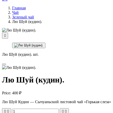
Главная
Чай
Зеленый чай
Лю Шуй (кудин).

Лю Шуй (кудин). шт.
Лю Шуй (кудин).
Price:
400 ₽
Лю Шуй Кудин — Сычуаньский листовой чай «Горькая слеза»



