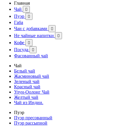
Главная
Чай

Пуэр

Габа
Чаи с добавками

Не чайные напитки

Кофе

Посуда

Фасованный чай
Чай
Белый чай
Жасминовый чай
Зеленый чай
Красный чай
Улун-Оолонг Чай
Желтый чай
Чай из Индии.
Пуэр
Пуэр пресованный
Пуэр рассыпной