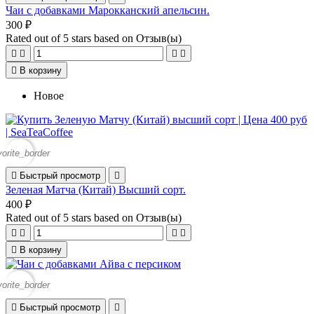
Чаи с добавками Марокканский апельсин.
300 ₽
Rated
out of 5 stars based on
Отзыв(ы)





В корзину
Новое
vorite_border

Быстрый просмотр

Зеленая Матча (Китай) Высший сорт.
400 ₽
Rated
out of 5 stars based on
Отзыв(ы)





В корзину
vorite_border

Быстрый просмотр
