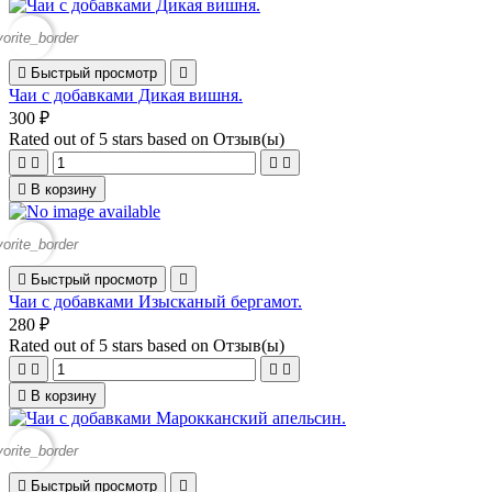
vorite_border

Быстрый просмотр

Чаи с добавками Дикая вишня.
300 ₽
Rated
out of 5 stars based on
Отзыв(ы)





В корзину
vorite_border

Быстрый просмотр

Чаи с добавками Изысканый бергамот.
280 ₽
Rated
out of 5 stars based on
Отзыв(ы)





В корзину
vorite_border

Быстрый просмотр
