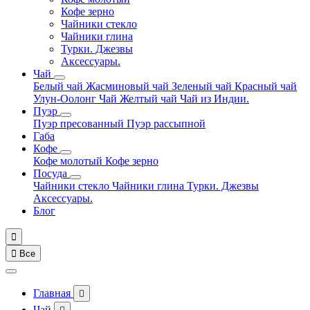
Кофе зерно
Чайники стекло
Чайники глина
Турки. Джезвы
Аксессуары.
Чай
Белый чай
Жасминовый чай
Зеленый чай
Красный чай
Улун-Оолонг Чай
Желтый чай
Чай из Индии.
Пуэр
Пуэр пресованный
Пуэр рассыпной
Габа
Кофе
Кофе молотый
Кофе зерно
Посуда
Чайники стекло
Чайники глина
Турки. Джезвы
Аксессуары.
Блог


Все
Главная

Чай