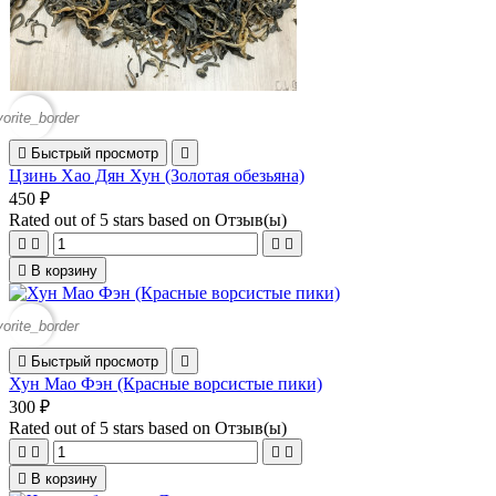
vorite_border

Быстрый просмотр

Цзинь Хао Дян Хун (Золотая обезьяна)
450 ₽
Rated
out of 5 stars based on
Отзыв(ы)





В корзину
vorite_border

Быстрый просмотр

Хун Мао Фэн (Красные ворсистые пики)
300 ₽
Rated
out of 5 stars based on
Отзыв(ы)





В корзину