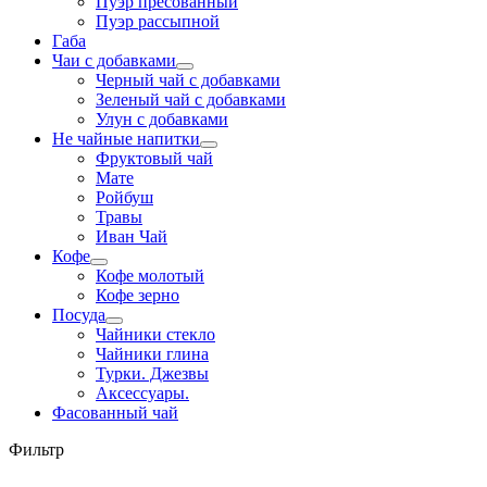
Пуэр пресованный
Пуэр рассыпной
Габа
Чаи с добавками
Черный чай с добавками
Зеленый чай с добавками
Улун с добавками
Не чайные напитки
Фруктовый чай
Мате
Ройбуш
Травы
Иван Чай
Кофе
Кофе молотый
Кофе зерно
Посуда
Чайники стекло
Чайники глина
Турки. Джезвы
Аксессуары.
Фасованный чай
Фильтр