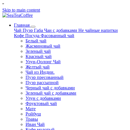
'
'
Skip to main content
Главная
Чай
Пуэр
Габа
Чаи с добавками
Не чайные напитки
Кофе
Посуда
Фасованный чай
Белый чай
Жасминовый чай
Зеленый чай
Красный чай
Улун-Оолонг Чай
Желтый чай
Чай из Индии.
Пуэр пресованный
Пуэр рассыпной
Черный чай с добавками
Зеленый чай с добавками
Улун с добавками
Фруктовый чай
Мате
Ройбуш
Травы
Иван Чай
Кофе молотый