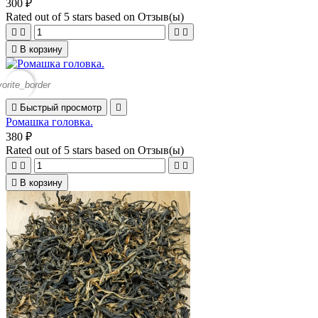
300 ₽
Rated
out of 5 stars based on
Отзыв(ы)





В корзину
vorite_border

Быстрый просмотр

Ромашка головка.
380 ₽
Rated
out of 5 stars based on
Отзыв(ы)





В корзину