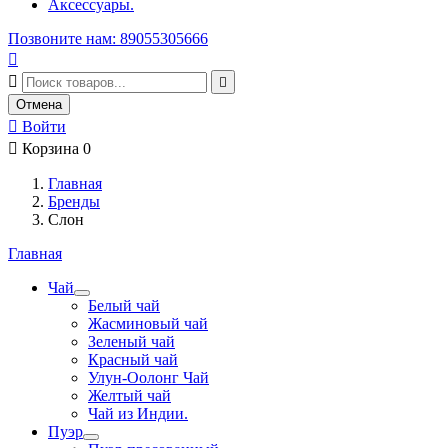
Аксессуары.
Позвоните нам: 89055305666



Отмена

Войти

Корзина
0
Главная
Бренды
Слон
Главная
Чай
Белый чай
Жасминовый чай
Зеленый чай
Красный чай
Улун-Оолонг Чай
Желтый чай
Чай из Индии.
Пуэр