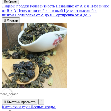
Выбрать
Лидеры продаж
Релевантность
Названию: от А к Я
Названию:
от Я к А
Цене: от низкой к высокой
Цене: от высокой к
низкой
Сортировка от А до Я
Сортировка от Я до А

Фильтр
vorite_border

Быстрый просмотр

Китайский улун Лесные ягоды.