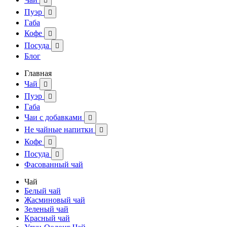

Пуэр

Габа
Кофе

Посуда

Блог
Главная
Чай

Пуэр

Габа
Чаи с добавками

Не чайные напитки

Кофе

Посуда

Фасованный чай
Чай
Белый чай
Жасминовый чай
Зеленый чай
Красный чай