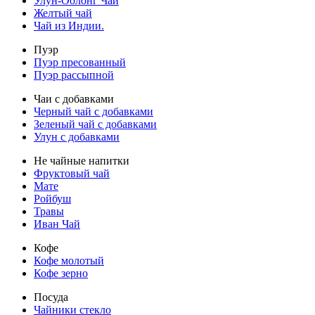
Улун-Оолонг Чай
Желтый чай
Чай из Индии.
Пуэр
Пуэр пресованный
Пуэр рассыпной
Чаи с добавками
Черный чай с добавками
Зеленый чай с добавками
Улун с добавками
Не чайные напитки
Фруктовый чай
Мате
Ройбуш
Травы
Иван Чай
Кофе
Кофе молотый
Кофе зерно
Посуда
Чайники стекло