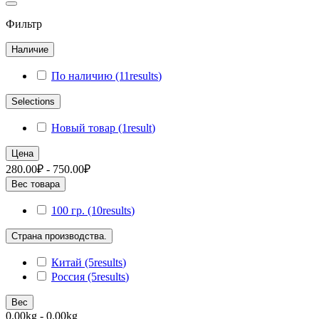
Фильтр
Наличие
По наличию
(11
results
)
Selections
Новый товар
(1
result
)
Цена
280.00₽ - 750.00₽
Вес товара
100 гр.
(10
results
)
Страна производства.
Китай
(5
results
)
Россия
(5
results
)
Вес
0.00kg - 0.00kg