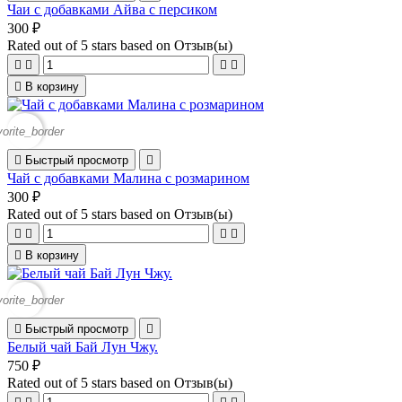
Чаи с добавками Айва с персиком
300 ₽
Rated
out of 5 stars based on
Отзыв(ы)





В корзину
vorite_border

Быстрый просмотр

Чай с добавками Малина с розмарином
300 ₽
Rated
out of 5 stars based on
Отзыв(ы)





В корзину
vorite_border

Быстрый просмотр

Белый чай Бай Лун Чжу.
750 ₽
Rated
out of 5 stars based on
Отзыв(ы)