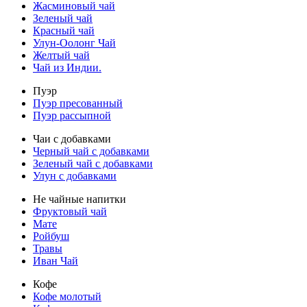
Жасминовый чай
Зеленый чай
Красный чай
Улун-Оолонг Чай
Желтый чай
Чай из Индии.
Пуэр
Пуэр пресованный
Пуэр рассыпной
Чаи с добавками
Черный чай с добавками
Зеленый чай с добавками
Улун с добавками
Не чайные напитки
Фруктовый чай
Мате
Ройбуш
Травы
Иван Чай
Кофе
Кофе молотый