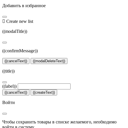
Добавить в избранное

Create new list
((modalTitle))
((confirmMessage))
((cancelText))
((modalDeleteText))
((title))
((label))
((cancelText))
((createText))
Войти
Чтобы сохранить товары в списке желаемого, необходимо
войти в систему.