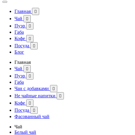
Главная

Чай

Пуэр

Габа
Кофе

Посуда

Блог
Главная
Чай

Пуэр

Габа
Чаи с добавками

Не чайные напитки

Кофе

Посуда

Фасованный чай
Чай
Белый чай