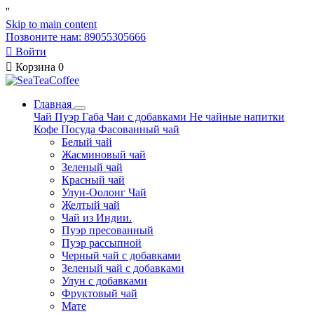
'
'
Skip to main content
Позвоните нам: 89055305666

Войти

Корзина
0
Главная
Чай
Пуэр
Габа
Чаи с добавками
Не чайные напитки
Кофе
Посуда
Фасованный чай
Белый чай
Жасминовый чай
Зеленый чай
Красный чай
Улун-Оолонг Чай
Желтый чай
Чай из Индии.
Пуэр пресованный
Пуэр рассыпной
Черный чай с добавками
Зеленый чай с добавками
Улун с добавками
Фруктовый чай
Мате