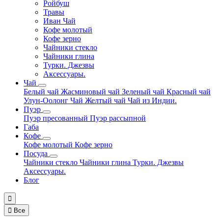
Ройбуш
Травы
Иван Чай
Кофе молотый
Кофе зерно
Чайники стекло
Чайники глина
Турки. Джезвы
Аксессуары.
Чай
Белый чай
Жасминовый чай
Зеленый чай
Красный чай
Улун-Оолонг Чай
Желтый чай
Чай из Индии.
Пуэр
Пуэр пресованный
Пуэр рассыпной
Габа
Кофе
Кофе молотый
Кофе зерно
Посуда
Чайники стекло
Чайники глина
Турки. Джезвы
Аксессуары.
Блог


Все